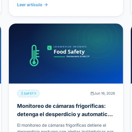
Leer artículo
Jun 16, 2026
SAFETY
Monitoreo de cámaras frigoríficas:
detenga el desperdicio y automatice
los registros HACCP
El monitoreo de cámaras frigoríficas detiene el
desperdicio nocturno con alertas inalámbricas por