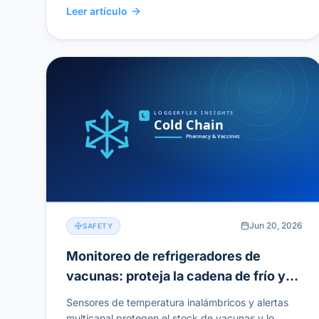
Leer artículo
Jun 20, 2026
SAFETY
Monitoreo de refrigeradores de
vacunas: proteja la cadena de frío y
apruebe auditorías CDC/VFC
Sensores de temperatura inalámbricos y alertas
multicanal protegen el stock de vacunas y lo