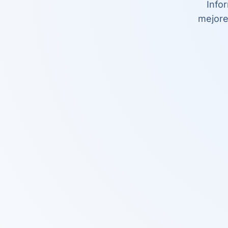
Info
mejore