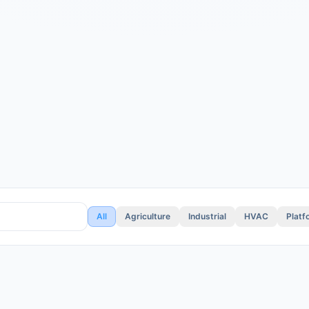
All
Agriculture
Industrial
HVAC
Platf