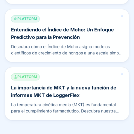
Descubra el mantenimiento en RA con manos libres de
LoggerFlex.
PLATFORM
Entendiendo el Índice de Moho: Un Enfoque
Predictivo para la Prevención
Descubra cómo el Índice de Moho asigna modelos
científicos de crecimiento de hongos a una escala simple
de 0-100%, lo que le permite prevenir proactivamente el
moho antes de que se vuelva visible.
PLATFORM
La importancia de MKT y la nueva función de
informes MKT de LoggerFlex
La temperatura cinética media (MKT) es fundamental
para el cumplimiento farmacéutico. Descubra nuestra
nueva herramienta automatizada de cálculo e informes
MKT.