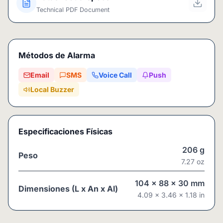
Technical PDF Document
Métodos de Alarma
Email
SMS
Voice Call
Push
Local Buzzer
Especificaciones Físicas
206
g
Peso
7.27
oz
104
x
88
x
30
mm
Dimensiones (L x An x Al)
4.09
x
3.46
x
1.18
in