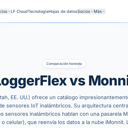
cios
LF Cloud
Tecnología
Hojas de datos
Socios
Más
Comparación honesta
LoggerFlex vs Monni
tah, EE. UU.) ofrece un catálogo impresionantement
e sensores IoT inalámbricos. Su arquitectura centra
los sensores inalámbricos hablan con una pasarela Mo
 o celular), que reenvía los datos a la nube iMonnit.