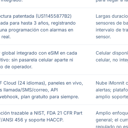
ectura patentada (US11455877B2)
Largas duraci
icada para hasta 3 años, registrando
sensores de b
una programación con alarmas en
intervalo de tr
 real.
sensor.
r global integrado con eSIM en cada
Celular dispon
tivo: sin pasarela celular aparte ni
celular, no in
to de operador.
 Cloud (24 idiomas), paneles en vivo,
Nube iMonnit c
s llamada/SMS/correo, API
alertas; plata
ebhook, plan gratuito para siempre.
amplio soporte
ación trazable a NIST, FDA 21 CFR Part
Amplio enfoque
F/ANSI 456 y soporte HACCP.
general; el cu
regulado no es