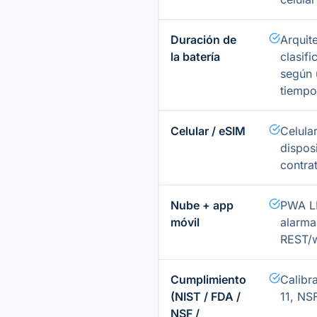
Duración de
Arquit
la batería
clasif
según 
tiempo
Celular / eSIM
Celula
disposi
contra
Nube + app
PWA LF
móvil
alarma
REST/w
Cumplimiento
Calibr
(NIST / FDA /
11, NS
NSF /