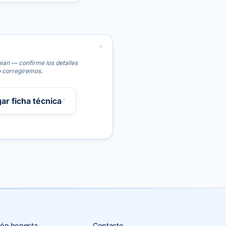
an — confirme los detalles
o corregiremos.
ar ficha técnica
ón honesta
Contacto