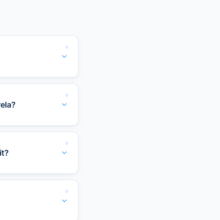
rela?
it?