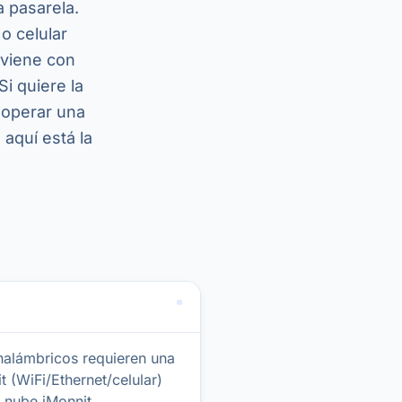
a pasarela.
o celular
 viene con
i quiere la
 operar una
 aquí está la
nalámbricos requieren una
t (WiFi/Ethernet/celular)
a nube iMonnit.