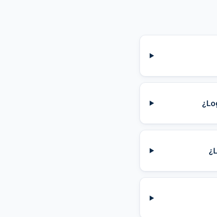
¿Lo
¿L