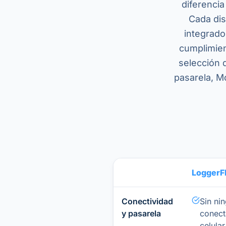
diferencia
Cada dis
integrado
cumplimien
selección 
pasarela, Mo
LoggerF
Conectividad
Sin ni
y pasarela
conect
celular