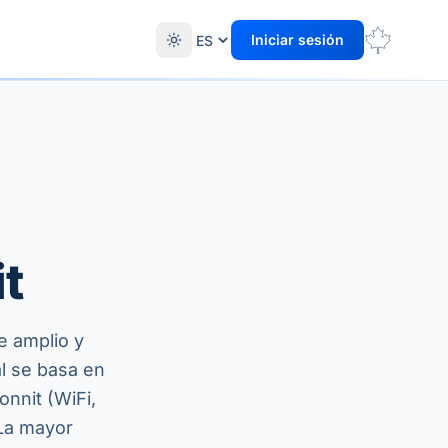
Iniciar sesión
t
e amplio y
l se basa en
nnit (WiFi,
 La mayor