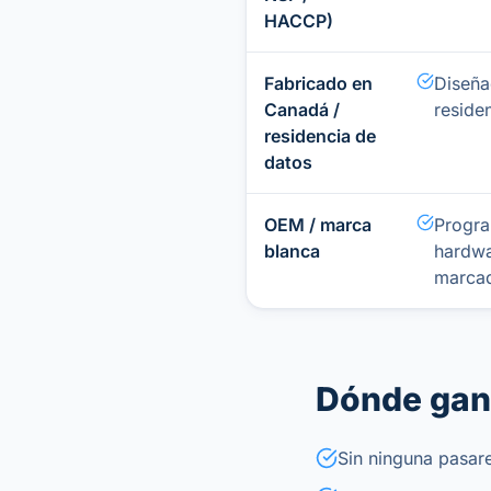
HACCP)
Fabricado en
Diseña
Canadá /
reside
residencia de
datos
OEM / marca
Progra
blanca
hardwa
marcad
Dónde gan
Sin ninguna pasare