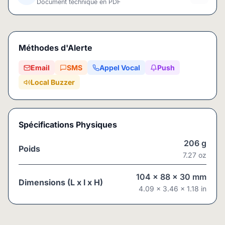
Document technique en PDF
Méthodes d'Alerte
Email
SMS
Appel Vocal
Push
Local Buzzer
Spécifications Physiques
206
g
Poids
7.27
oz
104
x
88
x
30
mm
Dimensions (L x l x H)
4.09
x
3.46
x
1.18
in