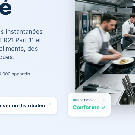
é
es instantanées
FR21 Part 11 et
aliments, des
ques.
0 000 appareils
Statut HACCP
Conforme ✓
uver un distributeur