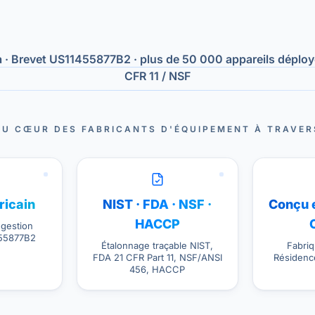
· Brevet US11455877B2 · plus de 50 000 appareils déployé
CFR 11 / NSF
 AU CŒUR DES FABRICANTS D'ÉQUIPEMENT À TRAVER
ricain
NIST · FDA · NSF ·
Conçu e
HACCP
 gestion
455877B2
Étalonnage traçable NIST,
Fabriq
FDA 21 CFR Part 11, NSF/ANSI
Résidenc
456, HACCP