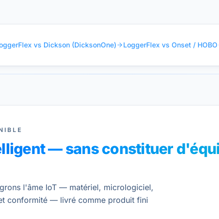
oggerFlex vs Dickson (DicksonOne)
LoggerFlex vs Onset / HOBO
NIBLE
elligent — sans constituer d'équ
grons l'âme IoT — matériel, micrologiciel,
et conformité — livré comme produit fini