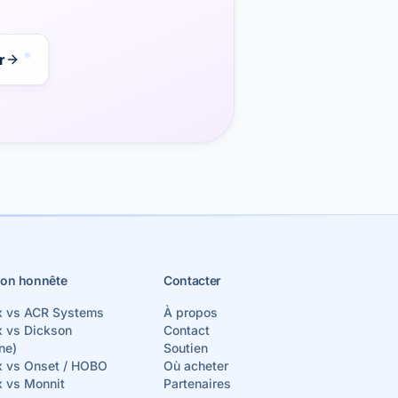
r
on honnête
Contacter
x vs ACR Systems
À propos
x vs Dickson
Contact
ne)
Soutien
x vs Onset / HOBO
Où acheter
x vs Monnit
Partenaires