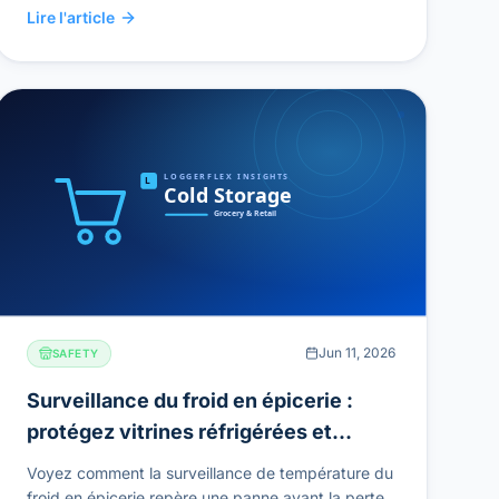
Lire l'article
Jun 11, 2026
SAFETY
Surveillance du froid en épicerie :
protégez vitrines réfrigérées et
stocks à forte marge
Voyez comment la surveillance de température du
froid en épicerie repère une panne avant la perte