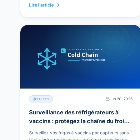
Lire l'article
Jun 20, 2026
SAFETY
Surveillance des réfrigérateurs à
vaccins : protégez la chaîne du froid
et réussissez vos audits
Surveillez vos frigos à vaccins par capteurs sans
fil et alertes multicanaux : protégez la chaîne du