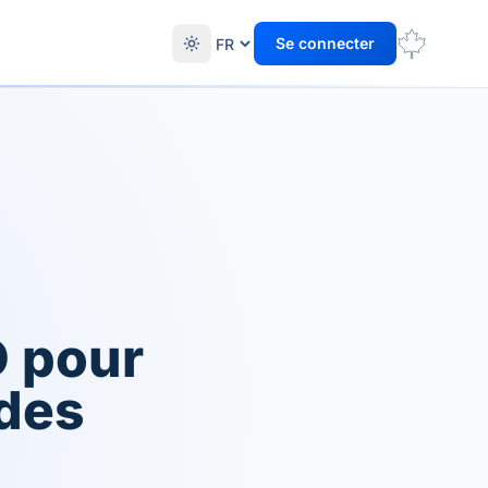
Se connecter
D pour
 des