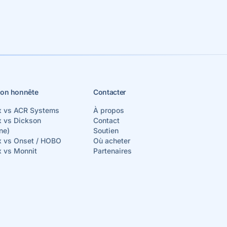
on honnête
Contacter
x vs ACR Systems
À propos
x vs Dickson
Contact
ne)
Soutien
x vs Onset / HOBO
Où acheter
x vs Monnit
Partenaires