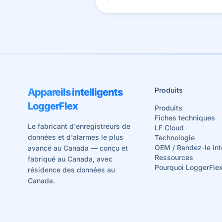
l’humidité du sol, les conditions
météorologiques et les conditions des
cultures depuis n’importe où dans le mon
Produits
Appareils intelligents
LoggerFlex
Produits
Fiches techniques
Le fabricant d'enregistreurs de
LF Cloud
données et d'alarmes le plus
Technologie
OEM / Rendez-le int
avancé au Canada — conçu et
Ressources
fabriqué au Canada, avec
Pourquoi LoggerFle
résidence des données au
Canada.