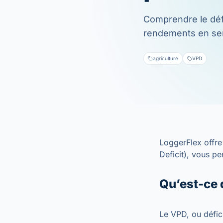
Comprendre le défi
rendements en ser
agriculture
VPD
LoggerFlex offre
Deficit), vous p
Qu’est-ce 
Le VPD, ou défic