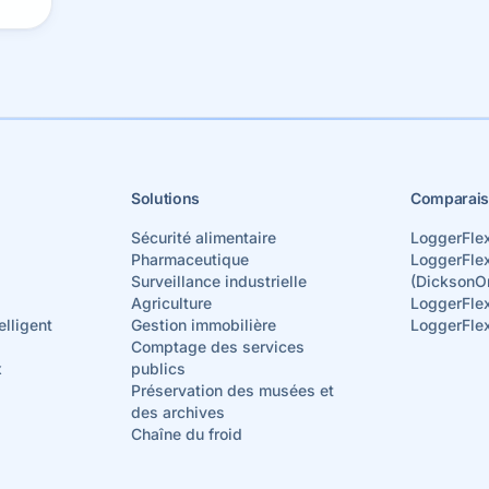
de.
Solutions
Comparais
Sécurité alimentaire
LoggerFle
Pharmaceutique
LoggerFle
Surveillance industrielle
(DicksonO
Agriculture
LoggerFle
elligent
Gestion immobilière
LoggerFle
Comptage des services
x
publics
Préservation des musées et
des archives
Chaîne du froid