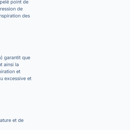
ppelé point de
pression de
nspiration des
) garantit que
 ainsi la
iration et
au excessive et
ature et de