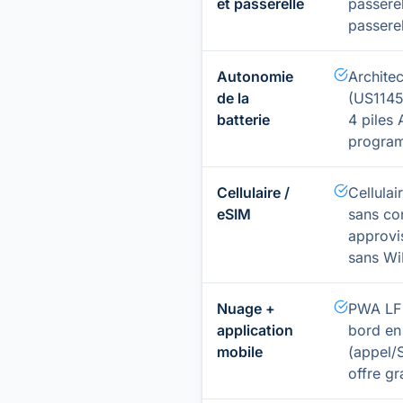
et passerelle
passerel
passerel
Autonomie
Architec
de la
(US1145
batterie
4 piles
program
Cellulaire /
Cellula
eSIM
sans con
approvi
sans Wi
Nuage +
PWA LF 
application
bord en
mobile
(appel/
offre gr