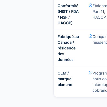
Conformité
Étalonn
(NIST / FDA
Part 11
/ NSF /
HACCP.
HACCP)
Fabriqué au
Conçu e
Canada /
résiden
résidence
des
données
OEM /
Program
marque
nous co
blanche
microlog
cobrand