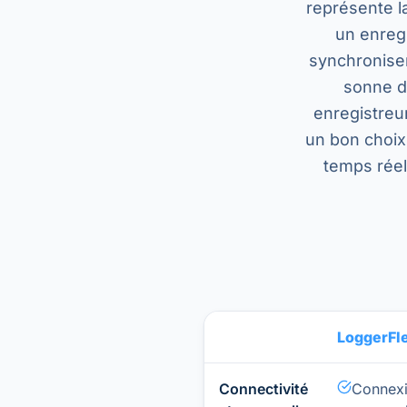
représente la
un enreg
synchronisen
sonne d
enregistreu
un bon choix.
temps réel
LoggerFl
Connectivité
Connexi