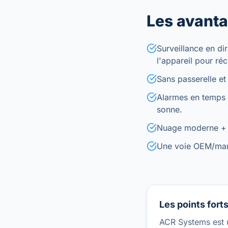
Les avanta
Surveillance en d
l'appareil pour ré
Sans passerelle et 
Alarmes en temps r
sonne.
Nuage moderne + P
Une voie OEM/marqu
Les points fort
ACR Systems est u