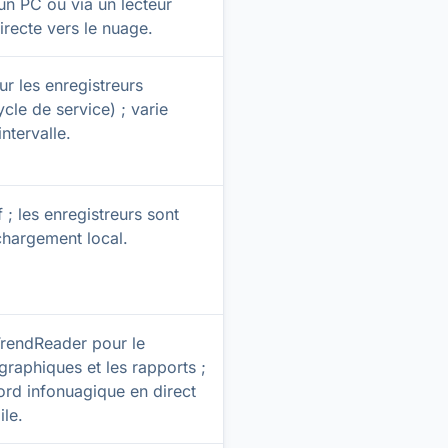
un PC ou via un lecteur
irecte vers le nuage.
r les enregistreurs
cle de service) ; varie
intervalle.
f ; les enregistreurs sont
chargement local.
TrendReader pour le
graphiques et les rapports ;
ord infonuagique en direct
ile.