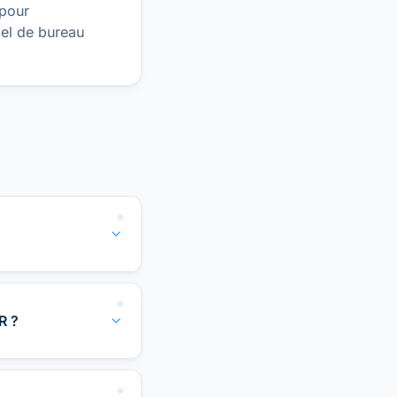
 pour
iel de bureau
R ?