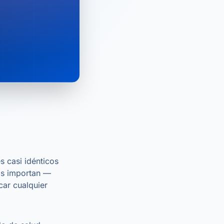
 casi idénticos
ás importan —
car cualquier