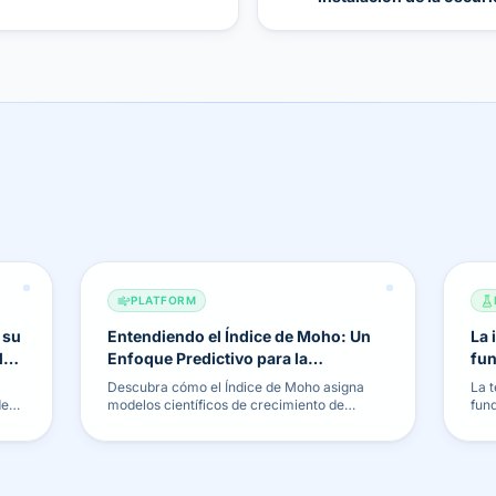
PLATFORM
 su
Entendiendo el Índice de Moho: Un
La 
la a
Enfoque Predictivo para la
fun
Prevención
Lo
Descubra cómo el Índice de Moho asigna
La 
de
modelos científicos de crecimiento de
fun
hongos a una escala simple de 0-100%, lo
far
que le permite prevenir proactivamente el
her
moho antes de que se vuelva visible.
inf