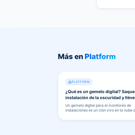
Más en
Platform
PLATFORM
¿Qué es un gemelo digital? Saque
instalación de la oscuridad y lléve
la nube
Un gemelo digital para el monitoreo de
instalaciones es un clon vivo en la nube 
su edificio: siga la salud de cada activo y
pase de las reparaciones reactivas a las
alertas tempranas.