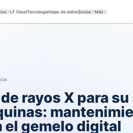
cios
LF Cloud
Tecnología
Hojas de datos
Socios
Más
 2026
 de rayos X para su
uinas: mantenimie
 el gemelo digital