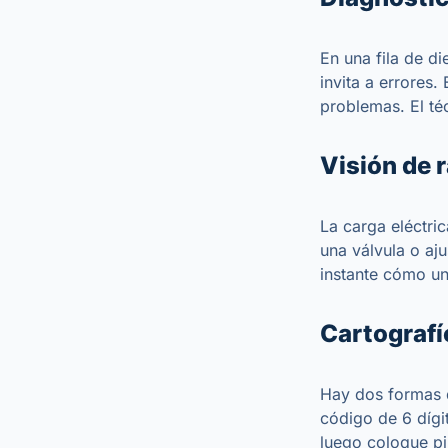
En una fila de d
invita a errores.
problemas. El téc
Visión de 
La carga eléctric
una válvula o aj
instante cómo un
Cartografí
Hay dos formas d
código de 6 dígi
luego coloque pi