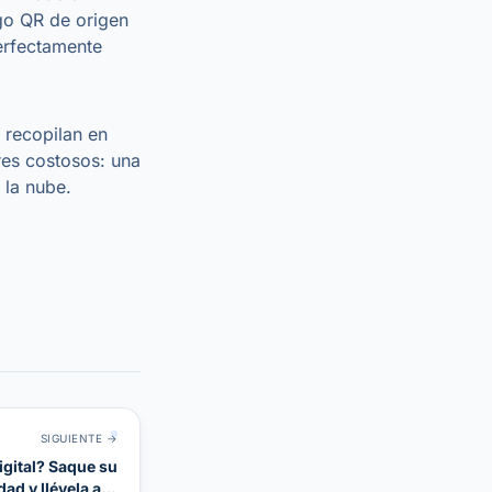
igo QR de origen
perfectamente
 recopilan en
res costosos: una
 la nube.
SIGUIENTE →
gital? Saque su
ad y llévela a la