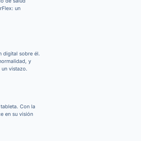
do de salud
rFlex: un
digital sobre él.
normalidad, y
 un vistazo.
tableta. Con la
ce en su visión