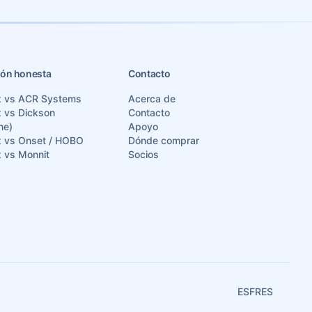
ón honesta
Contacto
x vs ACR Systems
Acerca de
 vs Dickson
Contacto
ne)
Apoyo
x vs Onset / HOBO
Dónde comprar
 vs Monnit
Socios
ES
FR
ES