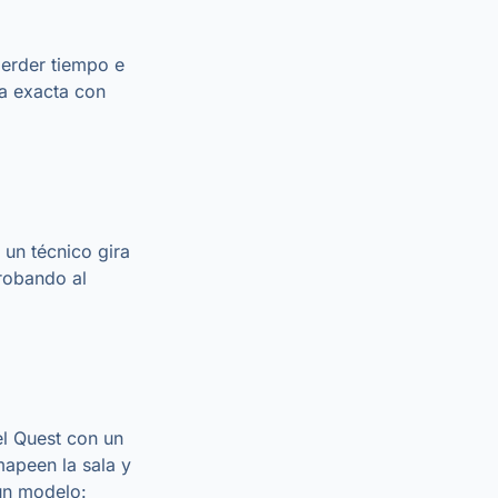
perder tiempo e
na exacta con
 un técnico gira
probando al
el Quest con un
mapeen la sala y
un modelo: