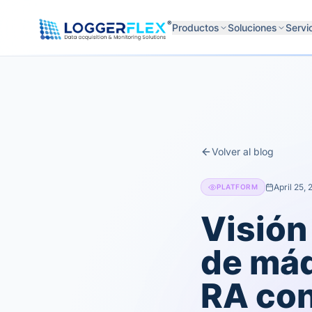
Saltar al contenido
®
Productos
Soluciones
Servi
Volver al blog
April 25,
PLATFORM
Visión
de máq
RA con