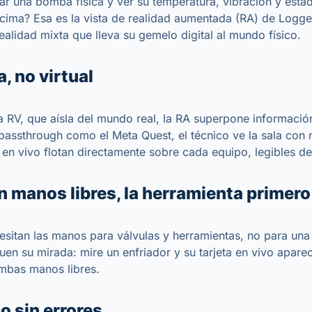
rar una bomba física y ver su temperatura, vibración y esta
ncima? Esa es la vista de realidad aumentada (RA) de Logge
ealidad mixta que lleva su gemelo digital al mundo físico.
 no virtual
a RV, que aísla del mundo real, la RA superpone información 
passthrough como el Meta Quest, el técnico ve la sala con 
s en vivo flotan directamente sobre cada equipo, legibles de
n manos libres, la herramienta primero
esitan las manos para válvulas y herramientas, no para una 
uen su mirada: mire un enfriador y su tarjeta en vivo apare
ambas manos libres.
o sin errores