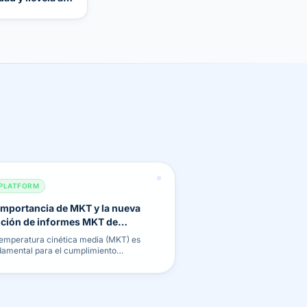
nube
PLATFORM
importancia de MKT y la nueva
ción de informes MKT de
ggerFlex
temperatura cinética media (MKT) es
damental para el cumplimiento
macéutico. Descubra nuestra nueva
ramienta automatizada de cálculo e
ormes MKT.