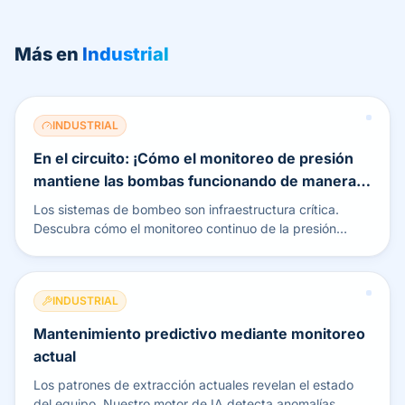
Más en
Industrial
INDUSTRIAL
En el circuito: ¡Cómo el monitoreo de presión
mantiene las bombas funcionando de manera
eficiente!
Los sistemas de bombeo son infraestructura crítica.
Descubra cómo el monitoreo continuo de la presión
previene fallas y ahorra costos de mantenimiento.
INDUSTRIAL
Mantenimiento predictivo mediante monitoreo
actual
Los patrones de extracción actuales revelan el estado
del equipo. Nuestro motor de IA detecta anomalías