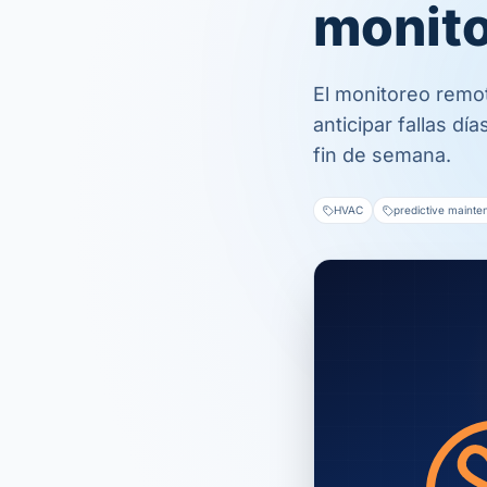
monito
El monitoreo remot
anticipar fallas d
fin de semana.
HVAC
predictive maint