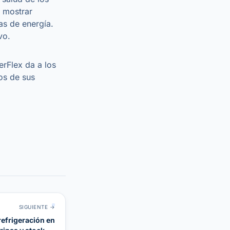
 mostrar
as de energía.
vo.
rFlex da a los
cos de sus
SIGUIENTE →
refrigeración en