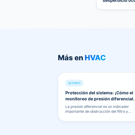
desperdicio oc
amperimétrica
Más en
HVAC
HVAC
Protección del sistema: ¡Cómo el
monitoreo de presión diferencial
protege su equipo!
La presión diferencial es un indicador
importante de obstrucción del filtro y
problemas con los conductos. Proteja su
inversión en HVAC con monitoreo contin