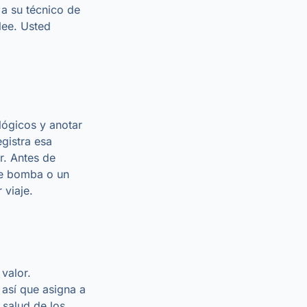
 a su técnico de
lee. Usted
lógicos y anotar
gistra esa
r. Antes de
 de bomba o un
 viaje.
valor.
 así que asigna a
 salud de los