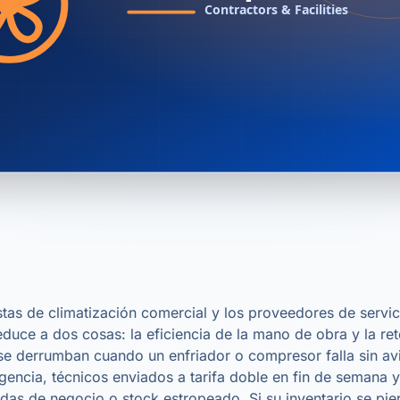
stas de climatización comercial y los proveedores de servic
reduce a dos cosas: la eficiencia de la mano de obra y la re
se derrumban cuando un enfriador o compresor falla sin av
encia, técnicos enviados a tarifa doble en fin de semana y
idas de negocio o stock estropeado. Si su inventario se pie