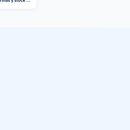
rinas y stock de
alto margen