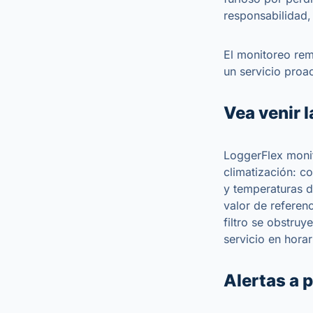
responsabilidad,
El monitoreo rem
un servicio proac
Vea venir l
LoggerFlex monit
climatización: co
y temperaturas 
valor de referen
filtro se obstruy
servicio en horar
Alertas a p