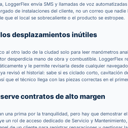
lla, LoggerFlex envía SMS y llamadas de voz automatizadas
argado de instalaciones del cliente, no un correo que nadie 
e que el local se sobrecaliente o el producto se estropee.
los desplazamientos inútiles
ico al otro lado de la ciudad solo para leer manómetros ana
tor desperdicia mano de obra y combustible. LoggerFlex re
áticamente y le permite revisarla desde cualquier navegado
 ya revisó el historial: sabe si es ciclado corto, cavitación
 así que el técnico llega con las piezas correctas en el primer
serve contratos de alto margen
an una prima por la tranquilidad, pero hay que demostrar el 
ye un rol de acceso dedicado de Servicio y Mantenimiento,
anel de un cliente para registrar reparaciones y gestionar la