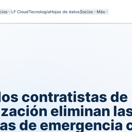
cios
LF Cloud
Tecnología
Hojas de datos
Socios
Más
os contratistas de
ización eliminan la
as de emergencia c