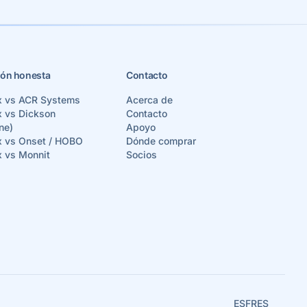
ón honesta
Contacto
x vs ACR Systems
Acerca de
x vs Dickson
Contacto
ne)
Apoyo
x vs Onset / HOBO
Dónde comprar
x vs Monnit
Socios
ES
FR
ES