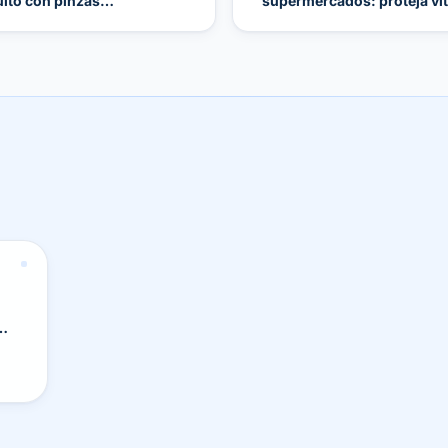
ulto con pinzas
supermercados: proteja vit
s
uo.