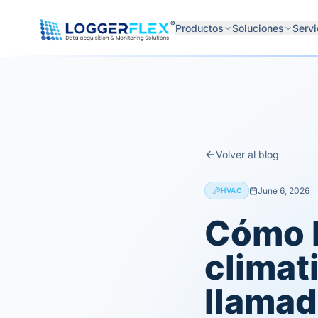
Saltar al contenido
®
Productos
Soluciones
Servi
Volver al blog
June 6, 2026
HVAC
Cómo l
climat
llamad