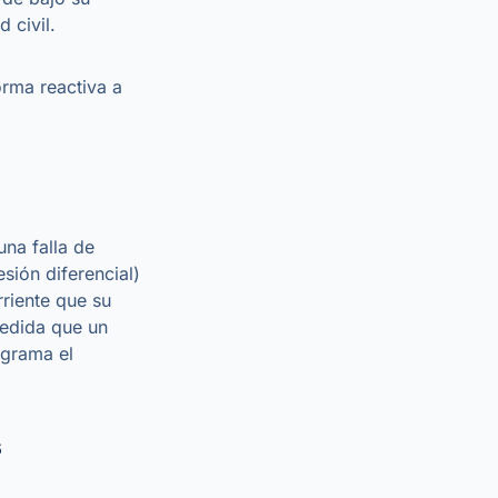
 civil.
orma reactiva a
na falla de
esión diferencial)
riente que su
medida que un
ograma el
s