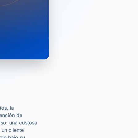
ios, la
tención de
iso: una costosa
 un cliente
rde bajo su