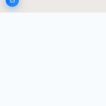
Appareils intelligents LoggerFlex
Le fabricant d'enregistreurs de données et
d'alarmes le plus avancé au Canada — conçu et
fabriqué au Canada, avec résidence des données
au Canada.
Produits