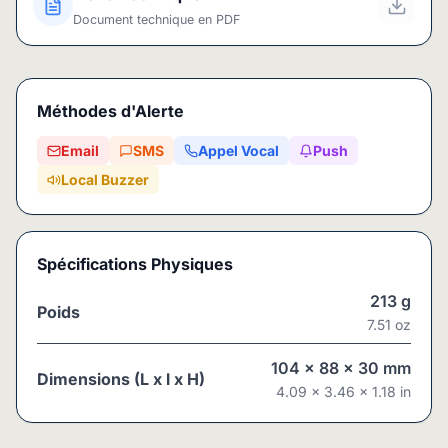
Document technique en PDF
Méthodes d'Alerte
Email
SMS
Appel Vocal
Push
Local Buzzer
Spécifications Physiques
213
g
Poids
7.51
oz
104
x
88
x
30
mm
Dimensions (L x l x H)
4.09
x
3.46
x
1.18
in