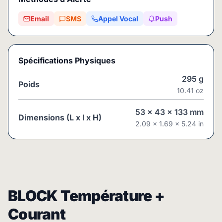
Email
SMS
Appel Vocal
Push
Spécifications Physiques
295
g
Poids
10.41
oz
53
x
43
x
133
mm
Dimensions (L x l x H)
2.09
x
1.69
x
5.24
in
BLOCK Température +
Courant