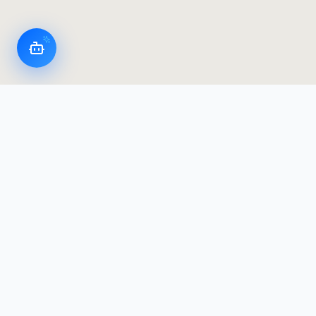
Appareils intelligents LoggerFlex
Le fabricant d'enregistreurs de données et
d'alarmes le plus avancé au Canada — conçu et
fabriqué au Canada, avec résidence des données
au Canada.