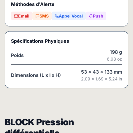
Méthodes d'Alerte
Email
SMS
Appel Vocal
Push
Spécifications Physiques
198
g
Poids
6.98
oz
53
x
43
x
133
mm
Dimensions (L x l x H)
2.09
x
1.69
x
5.24
in
BLOCK Pression