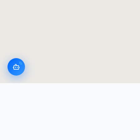
LoggerFlex Smart Devices