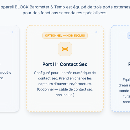
ppareil BLOCK Barometer & Temp est équipé de trois ports externes
pour des fonctions secondaires spécialisées.
OPTIONNEL — NON INCLUS
é
Port II : Contact Sec
e modèle
Configuré pour l'entrée numérique de
rd.
contact sec. Prend en charge les
Équi
capteurs d'ouverture/fermeture.
d'eau 
(Optionnel — câble de contact sec
sonde 
non inclus.)
fuit
sond