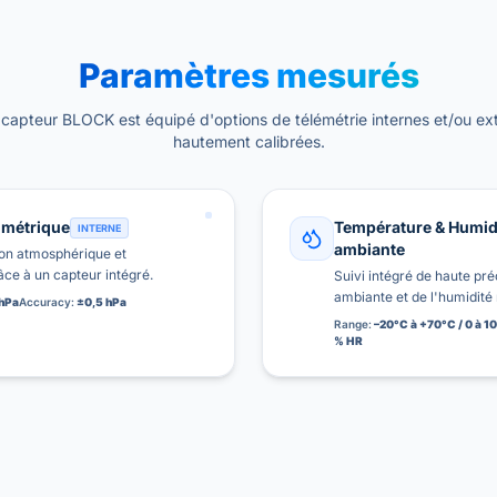
Paramètres mesurés
 capteur BLOCK est équipé d'options de télémétrie internes et/ou ex
hautement calibrées.
ométrique
Température & Humid
INTERNE
ambiante
ion atmosphérique et
ce à un capteur intégré.
Suivi intégré de haute pré
ambiante et de l'humidité 
 hPa
Accuracy:
±0,5 hPa
Range:
–20°C à +70°C / 0 à 1
% HR