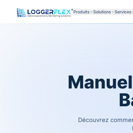
Aller au contenu
®
Produits
Solutions
Services
Manuel 
B
Découvrez comment 