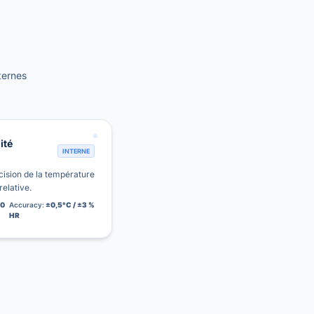
ternes
ité
INTERNE
cision de la température
relative.
00
Accuracy:
±0,5°C / ±3 %
HR