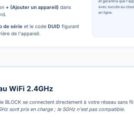
et garantira que l'ap
ton
+ (Ajouter un appareil)
dans
avec succès au cloud
en ligne.
rd.
 de série
et le code
DUID
figurant
rrière de l'appareil.
au WiFi 2.4GHz
rie BLOCK se connectent directement à votre réseau sans fil
GHz sont pris en charge ; le 5GHz n'est pas compatible.