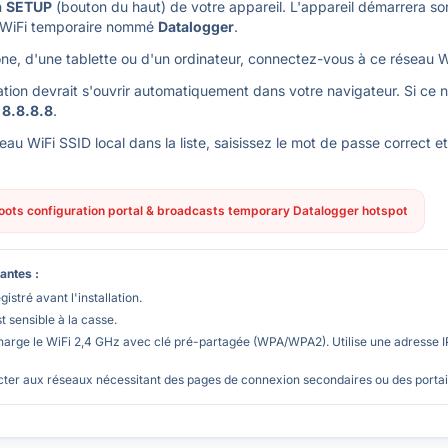
n
SETUP
(bouton du haut) de votre appareil. L'appareil démarrera son
u WiFi temporaire nommé
Datalogger
.
ne, d'une tablette ou d'un ordinateur, connectez-vous à ce réseau W
ion devrait s'ouvrir automatiquement dans votre navigateur. Si ce n
r
8.8.8.8
.
eau WiFi SSID local dans la liste, saisissez le mot de passe correct e
ots configuration portal & broadcasts temporary Datalogger hotspot
antes :
gistré avant l'installation.
 sensible à la casse.
arge le WiFi 2,4 GHz avec clé pré-partagée (WPA/WPA2). Utilise une adresse
ter aux réseaux nécessitant des pages de connexion secondaires ou des portail