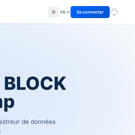
Se connecter
de BLOCK
mp
gistreur de données
.