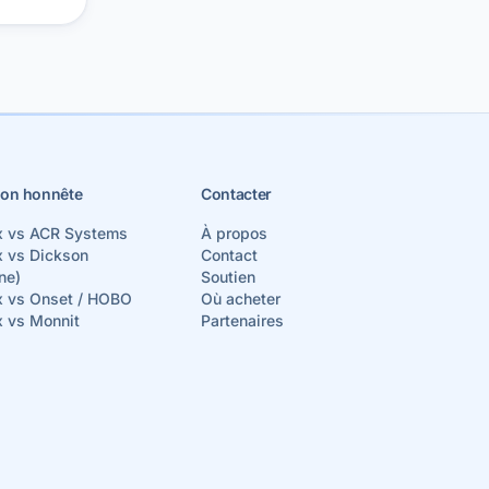
on honnête
Contacter
x vs ACR Systems
À propos
x vs Dickson
Contact
ne)
Soutien
x vs Onset / HOBO
Où acheter
x vs Monnit
Partenaires