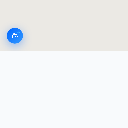
LoggerFlex Smart Devices
El fabricante de registradores de datos y alarmas
más avanzado de Canadá — diseñado y fabricado
en Canadá, con residencia de datos en Canadá.