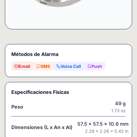
Métodos de Alarma
Email
SMS
Voice Call
Push
Especificaciones Físicas
49
g
Peso
1.73
oz
57.5
x
57.5
x
10.6
mm
Dimensiones (L x An x Al)
2.26
x
2.26
x
0.42
in