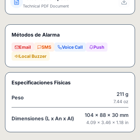
Technical PDF Document
Métodos de Alarma
Email
SMS
Voice Call
Push
Local Buzzer
Especificaciones Físicas
211
g
Peso
7.44
oz
104
x
88
x
30
mm
Dimensiones (L x An x Al)
4.09
x
3.46
x
1.18
in