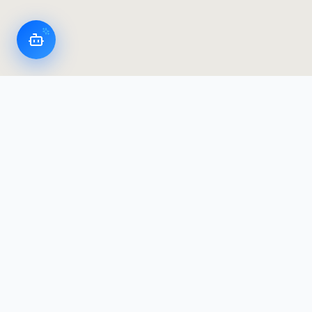
LoggerFlex Smart Devices
El fabricante de registradores de datos y alarmas
más avanzado de Canadá — diseñado y fabricado
en Canadá, con residencia de datos en Canadá.
Productos