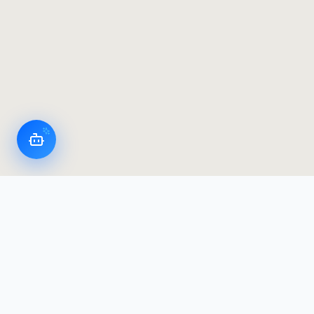
LoggerFlex Smart Devices